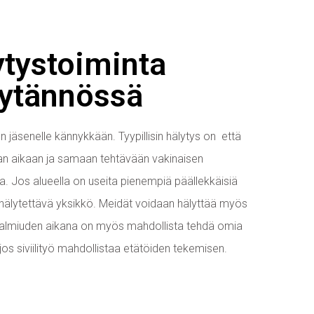
ytystoiminta
ytännössä
n jäsenelle kännykkään. Tyypillisin hälytys on että
an aikaan ja samaan tehtävään vakinaisen
. Jos alueella on useita pienempiä päällekkäisiä
 hälytettävä yksikkö. Meidät voidaan hälyttää myös
lmiuden aikana on myös mahdollista tehdä omia
, jos siviilityö mahdollistaa etätöiden tekemisen.