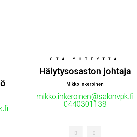
OTA YHTEYTTÄ
Hälytysosaston johtaja
kö
Mikko Inkeroinen
mikko.inkeroinen@salonvpk.fi
0440301138
.fi