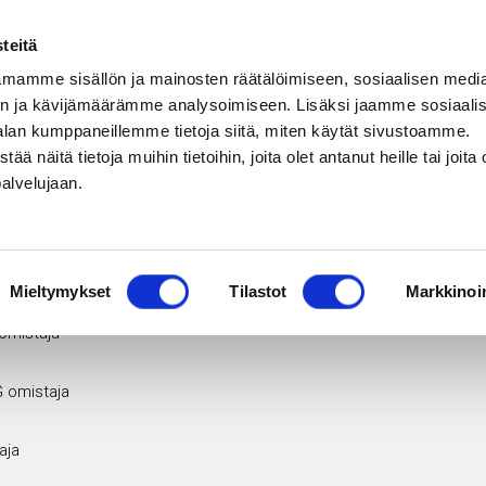
teitä
mamme sisällön ja mainosten räätälöimiseen, sosiaalisen medi
n ja kävijämäärämme analysoimiseen. Lisäksi jaamme sosiaali
osasto
Veteraaniosasto
Palokunnantalo
Telttavuokraus
Astiavu
alan kumppaneillemme tietoja siitä, miten käytät sivustoamme.
näitä tietoja muihin tietoihin, joita olet antanut heille tai joita 
palvelujaan.
Kausiohjelma
Mieltymykset
Tilastot
Markkinoin
omistaja
 omistaja
aja