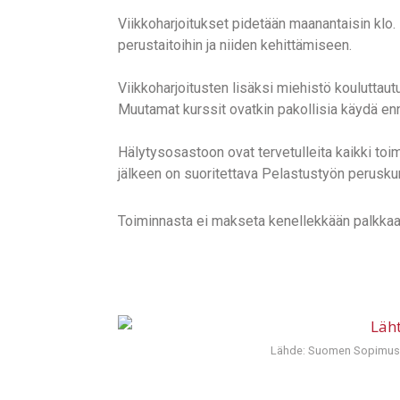
Viikkoharjoitukset pidetään maanantaisin klo.
perustaitoihin ja niiden kehittämiseen.
Viikkoharjoitusten lisäksi miehistö kouluttau
Muutamat kurssit ovatkin pakollisia käydä enne
Hälytysosastoon ovat tervetulleita kaikki toi
jälkeen on suoritettava Pelastustyön peruskur
Toiminnasta ei makseta kenellekkään palkkaa
Lähde: Suomen Sopimuspal