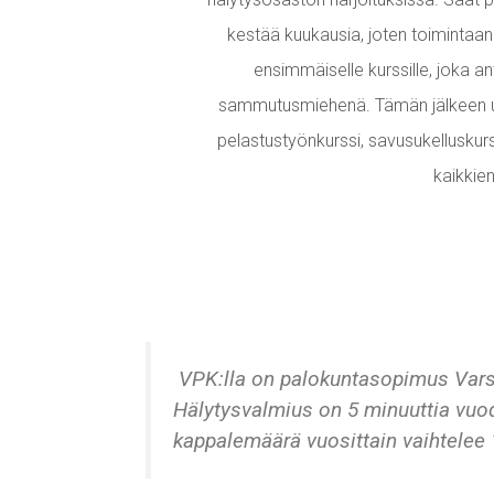
kestää kuukausia, joten toimintaan
ensimmäiselle kurssille, joka a
sammutusmiehenä. Tämän jälkeen ura 
pelastustyönkurssi, savusukelluskurs
kaikkien
VPK:lla on palokuntasopimus Vars
Hälytysvalmius on 5 minuuttia vuod
kappalemäärä vuosittain vaihtelee