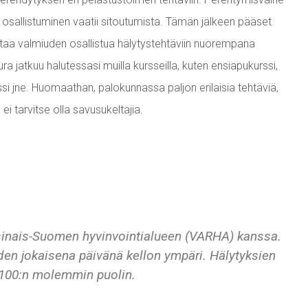
 osallistuminen vaatii sitoutumista. Tämän jälkeen pääset
ntaa valmiuden osallistua hälytystehtäviin nuorempana
jatkuu halutessasi muilla kursseilla, kuten ensiapukurssi,
si jne. Huomaathan, palokunnassa paljon erilaisia tehtäviä,
 ei tarvitse olla savusukeltajia.
inais-Suomen hyvinvointialueen (VARHA) kanssa.
en jokaisena päivänä kellon ympäri. Hälytyksien
 100:n molemmin puolin.