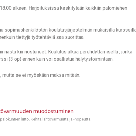
 18.00 alkaen. Harjoituksissa keskitytään kaikkiin palomiehen
tuu sopimushenkilöstön koulutusjärjestelmän mukaisilla kursseilla
nkuin tiettyjä työtehtäviä saa suorittaa.
minnasta kiinnostuneet. Koulutus alkaa perehdyttämisellä , jonka
ssi (3 op) ennen kuin voi osallistua hälytystoimintaan.
, mutta se ei myöskään maksa mitään.
okuntien liitto, Kehitä lähtövarmuutta ja -nopeutta