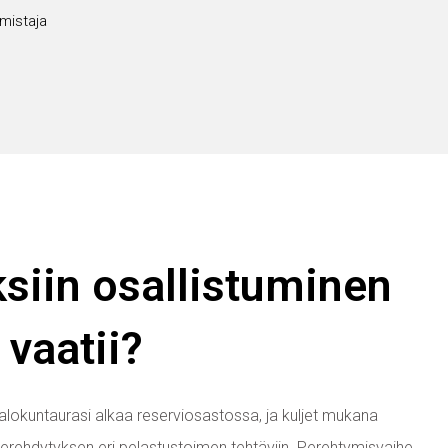
mistaja
ksiin osallistuminen
vaatii?
 Palokuntaurasi alkaa reserviosastossa, ja kuljet mukana
perehdytyksen eri pelastustoimen tehtäviin. Perehtymisvaihe