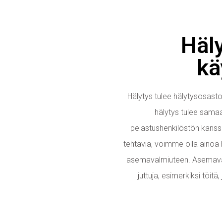
Häl
kä
Hälytys tulee hälytysosasto
hälytys tulee sama
pelastushenkilöstön kanssa
tehtäviä, voimme olla ainoa
asemavalmiuteen. Asemava
juttuja, esimerkiksi töitä