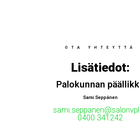
OTA YHTEYTTÄ
Lisätiedot:
Palokunnan päällik
Sami Seppänen
sami.seppanen@salonvpk
0400 341242