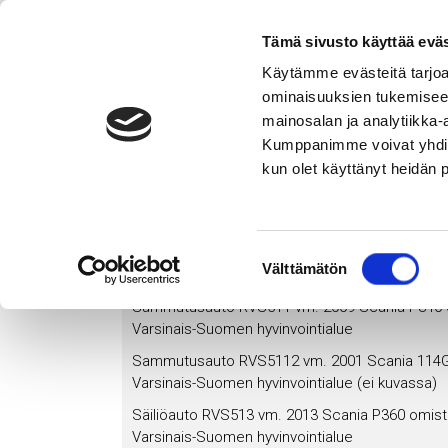
Salon VPK
Tämä sivusto käyttää eväs
Käytämme evästeitä tarjoa
ominaisuuksien tukemisee
Etusivu
Hälytysosasto
Nuoriso-osasto
Nais
mainosalan ja analytiikka-
Kumppanimme voivat yhdistää 
Hälytysosasto
kun olet käyttänyt heidän 
Suostumuksen
Ajoneuvokalusto
Välttämätön
valinta
Sammutusauto RVS511 vm. 2009 Scania P340 
Varsinais-Suomen hyvinvointialue
Sammutusauto RVS5112 vm. 2001 Scania 114G
Varsinais-Suomen hyvinvointialue (ei kuvassa)
Säiliöauto RVS513 vm. 2013 Scania P360 omist
Varsinais-Suomen hyvinvointialue