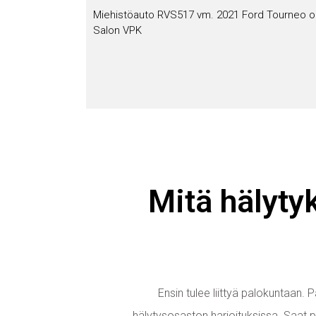
Miehistöauto RVS517 vm. 2021 Ford Tourneo o
Salon VPK
Mitä hälyty
Ensin tulee liittyä palokuntaan.
hälytysosaston harjoituksissa. Saat 