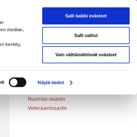
Salli kaikki evästeet
an
sen median,
okraus
Yhteystiedot
Salli valitut
on kerätty,
Vain välttämättömät evästeet
Osastot
Hälytysosasto
ti
Näytä tiedot
Naisosasto
Nuoriso-osasto
Veteraaniosasto