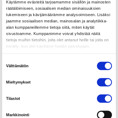
Käytämme evästeitä tarjoamamme sisällön ja mainosten
räätälöimiseen, sosiaalisen median ominaisuuksien
tukemiseen ja kävijämäärämme analysoimiseen. Lisäksi
Veteraaniosasto järjesti heinäkuussa 2012
jaamme sosiaalisen median, mainosalan ja analytiikka-
Salon palo 125v tilaisuuden.
alan kumppaneillemme tietoja siitä, miten käytät
sivustoamme. Kumppanimme voivat yhdistää näitä
Osasto kokoontuu säännöllisesti joka kuukauden
tietoja muihin tietoihin, joita olet antanut heille tai joita on
ensimmäinen tiistai klo 12-14 paloasemalla
kerätty, kun olet käyttänyt heidän palvelujaan.
Brankkari- kerhohuoneessa. Osastoon kuuluu
vajaa 30 jäsentä.
Suostumuksen
Välttämätön
valinta
Osaston toimintaan voivat osallistua kaikki
palokuntalaiset jotka eivät enää jaksa, kykene tai
Mieltymykset
halua toimia muissa osastoissa.
Veteraaniosasto osallistuu vuosittain Länsi-
Tilastot
Suomen Pelastusalanliitto ry:n Veteraanipäiville,
sekä järjestettäviin vanhojen autojen paraateihin.
Markkinointi
Perinteeksi on muodostunut käydä vierailulla