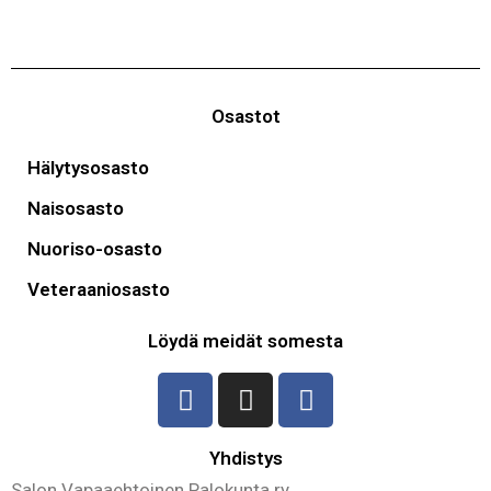
Osastot
Hälytysosasto
Naisosasto
Nuoriso-osasto
Veteraaniosasto
Löydä meidät somesta
Yhdistys
Salon Vapaaehtoinen Palokunta ry